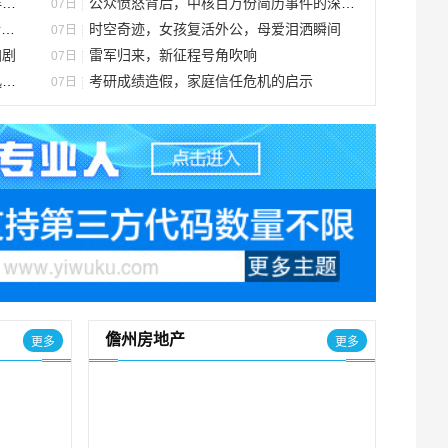
妇
公众愤怒背后，中核百万份简历事件的深层剖析
07日
杆
时空奇迹，女孩复活外公，母爱泪洒瞬间
07日
加剧
雷军归来，新征程号角吹响
07日
对
考研成绩造假，家庭信任危机的启示
07日
儋州房地产
更多
更多