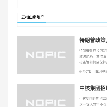
五指山房地产
特朗普政策
特朗普效应指的是
效减肥药，意味着
松监管和贸易保护
也伴随着副作用，如
04月07日
[
白沙房地
中核集团招
中核集团近期招聘
这一惊人数字不仅