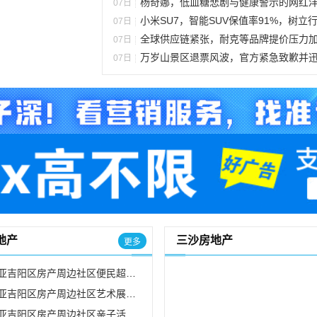
杨奇娜，低血糖悲剧与健康警示的网红洋媳
07日
小米SU7，智能SUV保值率91%，树立行业新标
07日
全球供应链紧张，耐克等品牌提价压力
07日
万岁山景区退票风波，官方紧急致歉并迅速应
07日
地产
三沙房地产
更多
亚吉阳区房产周边社区便民超市服务案例分析
亚吉阳区房产周边社区艺术展览活动案例分析
吉阳区房产周边社区亲子活动中心课程案例分析