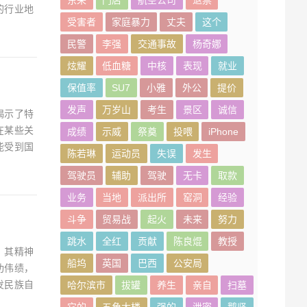
的行业地
受害者
家庭暴力
丈夫
这个
民警
李强
交通事故
杨奇娜
炫耀
低血糖
中核
表现
就业
保值率
SU7
小雅
外公
提价
发声
万岁山
考生
景区
诚信
揭示了特
在某些关
成绩
示威
祭奠
投喂
iPhone
能受到国
陈若琳
运动员
失误
发生
驾驶员
辅助
驾驶
无卡
取款
业务
当地
派出所
窑洞
经验
斗争
贸易战
起火
未来
努力
跳水
全红
贡献
陈良焜
教授
，其精神
船坞
英国
巴西
公安局
功伟绩，
发民族自
哈尔滨市
拔罐
养生
亲自
扫墓
它的
五角大楼
强的
泄密
鹅坚