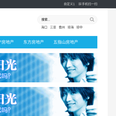
自定义1
手机扫一扫
海口
三亚
儋州
琼海
琼中
宁房地产
东方房地产
五指山房地产