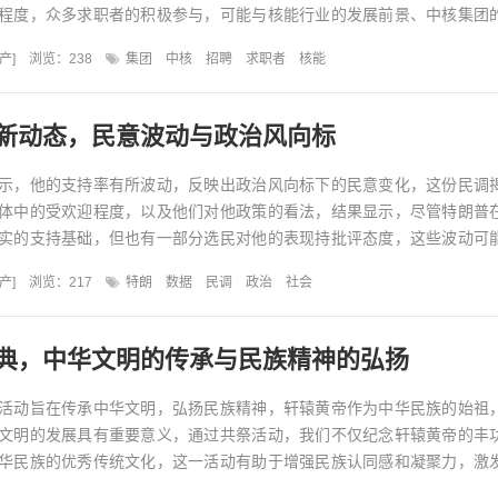
程度，众多求职者的积极参与，可能与核能行业的发展前景、中核集团
位机会密切相关，这一...
产
]
浏览：238
集团
中核
招聘
求职者
核能
新动态，民意波动与政治风向标
示，他的支持率有所波动，反映出政治风向标下的民意变化，这份民调
体中的受欢迎程度，以及他们对他政策的看法，结果显示，尽管特朗普
实的支持基础，但也有一部分选民对他的表现持批评态度，这些波动可
状况以及特朗普个人行为的...
产
]
浏览：217
特朗
数据
民调
政治
社会
典，中华文明的传承与民族精神的弘扬
活动旨在传承中华文明，弘扬民族精神，轩辕黄帝作为中华民族的始祖
文明的发展具有重要意义，通过共祭活动，我们不仅纪念轩辕黄帝的丰
华民族的优秀传统文化，这一活动有助于增强民族认同感和凝聚力，激
族伟大复兴提供精神动力，...