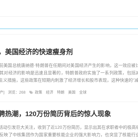
，美国经济的快速瘦身剂
前美国总统唐纳德·特朗普在任期间对美国经济产生的影响，这一效应被
其对经济的影响是迅速且显著的，特朗普政府实施了一系列政策，包括
主义措施，这些政策在短期内刺激了经济增长和股市表现，这种快速的“减
财政赤字增加、贸易...
产
]
浏览：268
政策
经济
特朗
美国
全球
聘热潮，120万份简历背后的惊人现象
活动引发巨大关注，收到了近120万份简历，显示出其在求职者中的极高
反映了中核集团作为国家重要核能企业的强大影响力，也突显了核能行