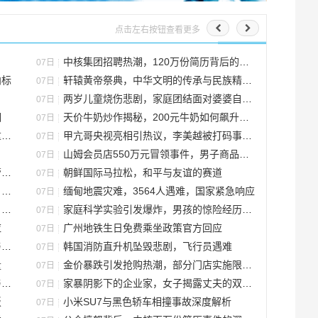
点击左右按钮查看更多
中核集团招聘热潮，120万份简历背后的惊人现象
07日
向标
轩辕黄帝祭典，中华文明的传承与民族精神的弘扬
07日
两岁儿童烧伤悲剧，家庭团结面对婆婆自责与难关
07日
相
天价牛奶炒作揭秘，200元牛奶如何飙升至6000元
07日
戏
甲亢哥央视亮相引热议，李美越被打码事件揭秘
07日
山姆会员店550万元冒领事件，男子商品采购单被盗用
07日
性
朝鲜国际马拉松，和平与友谊的赛道
07日
思
缅甸地震灾难，3564人遇难，国家紧急响应
07日
注
家庭科学实验引发爆炸，男孩的惊险经历与网友的震惊反应
07日
应
广州地铁生日免费乘坐政策官方回应
07日
战
韩国消防直升机坠毁悲剧，飞行员遇难
07日
量
金价暴跌引发抢购热潮，部分门店实施限购政策
07日
谜
家暴阴影下的企业家，女子揭露丈夫的双面人生
07日
饭
小米SU7与黑色轿车相撞事故深度解析
07日