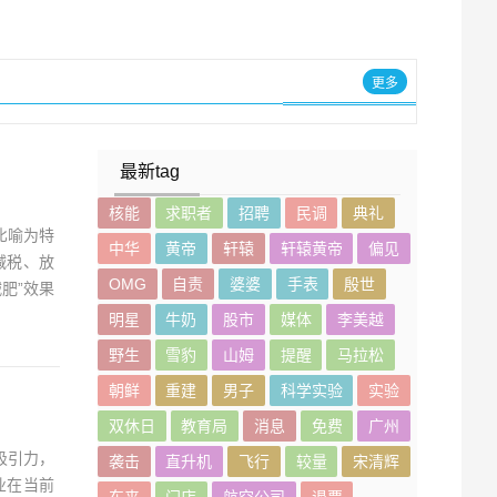
更多
最新tag
核能
求职者
招聘
民调
典礼
比喻为特
中华
黄帝
轩辕
轩辕黄帝
偏见
减税、放
OMG
自责
婆婆
手表
殷世
肥”效果
明星
牛奶
股市
媒体
李美越
野生
雪豹
山姆
提醒
马拉松
朝鲜
重建
男子
科学实验
实验
双休日
教育局
消息
免费
广州
吸引力，
袭击
直升机
飞行
较量
宋清辉
业在当前
东来
门店
航空公司
退票