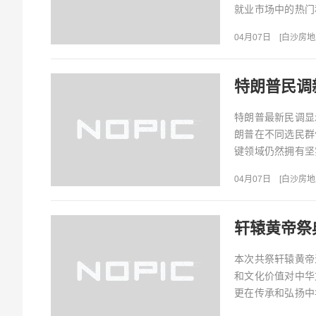
就业市场中的热门
位以及提供的优质职
04月07日
[
白沙房地
特朗普民调
特朗普最新民调显
朗普在不同选民群
键领域仍然拥有坚
内外政治事件、经济
04月07日
[
白沙房地
轩辕黄帝祭
本次共祭轩辕黄帝
和文化价值对中华
更在传承和弘扬中
豪感，为实现中华民