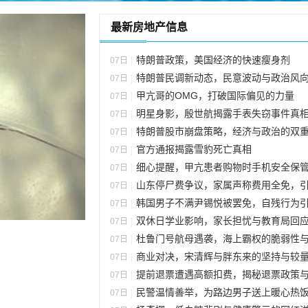
最新房地产信息
特朗普政策，美国经济的快速瘦身剂
07日
特朗普民调新动态，民意波动与政治风
07日
甲亢哥的OMG，打破国际偏见的力量
07日
明星身影，殷世航揭露手表失窃事件真
07日
特朗普股市崩盘策略，经济与政治的双重游
07日
官方通报揭露雪豹死亡真相
07日
细心提醒，甲亢患者购物时手机安全保管的重要
07日
山东停尸费争议，家属声称费用全免，引发社会广泛关注与深刻反
07日
韩国男子不满尹锡悦被罢免，自残行为引发社会关
07日
双休日学业影响，家长担忧与教育局回
07日
杜鲁门号航母遇袭，海上霸权的脆弱性与新兴挑
07日
商业对决，宋清辉与胖东来的坚持与较
07日
提前退票遭遇高额扣费，揭秘退票政策与费用扣除之
07日
民警温情善举，为路边男子送上暖心热
07日