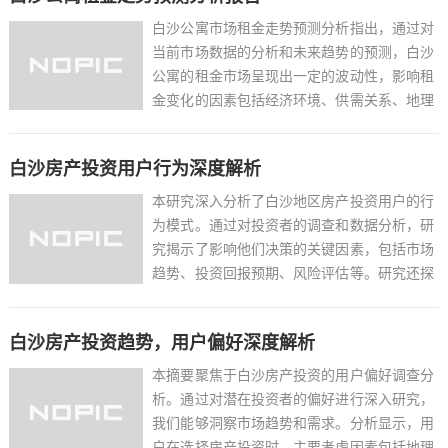
明智的决策。...
白沙公寓市场租金走势预测分析指出，通过对
当前市场数据的分析和未来趋势的预测，白沙
公寓的租金市场呈现出一定的波动性，影响租
金变化的因素包括经济环境、供需关系、地理
位置和政策调控等，预测显示，短期内租金可
能会受到季节性因素和市场情绪的影响，而长
白沙房产投资用户行为深度解析
期来看，随着城市发展和人口流动，租金有上
涨的趋势，投资者和租...
本研究深入分析了白沙地区房产投资用户的行
为模式。通过对投资者的调查和数据分析，研
究揭示了影响他们决策的关键因素，包括市场
趋势、投资回报预期、风险评估等。研究还探
讨了投资者对不同房产类型（如住宅、商业地
产）的偏好，以及他们在选择投资地点时考虑
白沙房产投资趋势，用户偏好深度解析
的地理位置、基础设施和政策环境等因素。这
些发现为房产开发商和...
本摘要聚焦于白沙房产投资的用户偏好调查分
析。通过对潜在投资者的偏好进行深入研究，
我们能够洞察市场趋势和需求。分析显示，用
户在选择房产投资时，主要考虑因素包括地理