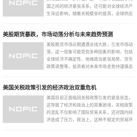
国之间的经济紧张关系，还可能对全球经济产
生深远影响，随着关税壁垒的提高，全球供应
链可能受到干扰，影响跨国公司的运营和投资
决策，贸易战可能导致全球贸易量减少，进而
美股期货暴跌，市场动荡分析与未来趋势预测
影响经济增长和就业，各国政府和企业需要密
切关注贸易战的进展...
美股期货市场近期遭遇全线大跌，引发市场动
荡，这一现象可能受到多种因素的影响，包括
全球经济不确定性、地缘政治紧张局势、货币
政策调整等，投资者对未来市场走势持谨慎态
度，担忧经济衰退风险，在此背景下，市场情
绪波动加剧，交易活跃度下降，展望未来，美
美国关税政策引发的经济政治双重危机
股市场仍面临诸多挑战，投资者需密切关注全
球经济形势、政策动向...
美国目前正面临因关税政策引发的紧急状态，
这导致了经济和政治上的双重困境，关税政策
的混乱不仅影响了国际贸易关系，还对国内经
济造成了压力，政治上，这种不稳定的贸易环
境使得美国在全球舞台上的领导地位受到质
疑，经济上，关税战可能导致贸易壁垒增加，