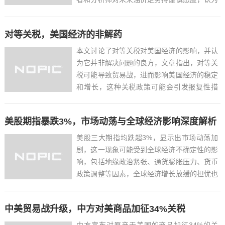
短期内市场波动可能持续，全球能源转型和可
再生能源的发展也对油价产生影响，尽管如
对等关税，美国经济的非解药
此，长期来看，油价走势仍受多种因素影响，
包括全球经济增长、能源政...
本文讨论了对等关税对美国经济的影响，并认
为它并非解决问题的良方，文章指出，对等关
税可能导致贸易战，进而影响美国经济的稳定
和增长，这种关税政策可能会引发报复性措
施，损害美国出口商的利益，同时增加国内消
费者的生活成本，对等关税还可能破坏全球供
美股期指暴跌3%，市场动荡与全球经济影响深度解析
应链，影响美国企业的竞争力，文章认为，对
等关税并非解决美国经济...
美股三大期指均跌超3%，显示出市场动荡加
剧，这一现象可能受到全球经济不确定性的影
响，包括地缘政治紧张、通货膨胀压力、货币
政策调整等因素，全球经济增长放缓的担忧也
可能导致投资者信心下降，进而影响股市表
现，市场对美联储加息预期的变动也可能加剧
中美贸易战升级，中方对美商品加征34%关税
股市波动，整体而言，美股期指的大幅下跌反
映了市场对未来经济前景...
中方宣布对原产于美国的商品加征34%的关