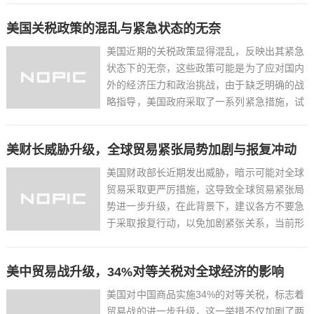
护自身合法权益，同时呼吁美方回归理性，通
美国关税政策的混乱与紧急状态的无奈
过合作而非对抗解决分歧，双方应共同维护多
边贸易体系，推动世...
美国近期的关税政策显得混乱，反映出其紧急
状态下的无奈，这些政策可能是为了应对国内
外的经济压力和政治挑战，由于缺乏明确的战
略指导，美国政府采取了一系列紧急措施，试
图通过提高关税来保护本国产业和就业，这种
做法引发了贸易伙伴的不满和报复，导致全球
美财长威胁升级，全球贸易紧张局势加剧与报复冲动
贸易紧张局势升级，美国的这种做法不仅损害
了其国际形象，也给全...
美国财政部长近期发出威胁，暗示可能对全球
贸易采取更严厉措施，这导致全球贸易紧张局
势进一步升级，在此背景下，建议各方不要急
于采取报复行动，以免加剧紧张关系，当前形
势下，保持冷静和克制至关重要，应通过对话
和协商解决分歧，共同维护全球贸易秩序和经
美中贸易战升级，34%对等关税对全球经济的影响
济稳定。...
美国对中国商品实施34%的对等关税，标志着
贸易战的进一步升级，这一举措不仅加剧了两