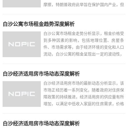
摩擦，特朗普政府此举旨在保护国内产业，但
也可能引发其他国家的报复性措施，对全球经
济产生负面影响，这一决定在全球范围内引起
白沙公寓市场租金趋势深度解析
担忧，各国政府和企业都在密切关注其可能带
来的后果。...
白沙公寓市场租金走势分析显示，租金价格受
到多种因素的影响，包括地理位置、房屋条
件、市场需求等，由于经济环境的变化和人口
流动，白沙公寓的租金呈现出一定的波动性，
地理位置优越、交通便利的公寓租金相对较
高，而设施完善、装修精良的公寓也更受租客
白沙经济适用房市场动态深度解析
欢迎，从而推高租金，市场需求方面，随着就
业机会的增加和生活成本的...
白沙经济适用房市场的最新动态分析显示，该
市场正经历着一系列变化，随着政府对住房保
障政策的持续推进，经济适用房的供应量有所
增加，以满足中低收入家庭的住房需求，价格
方面，由于政府的调控和补贴，经济适用房的
价格相对稳定，对购房者来说较为亲民，需求
白沙经济适用房市场动态深度解析
方面，随着城市化进程的加快，越来越多的家