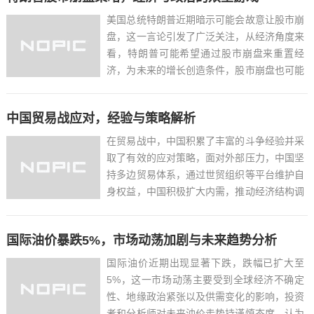
用，如财政赤字增加、贸易...
美国总统特朗普近期暗示可能会故意让股市崩
盘，这一言论引发了广泛关注，从经济角度来
看，特朗普可能希望通过股市崩盘来重置经
济，为未来的增长创造条件，股市崩盘也可能
导致民众对当前政府的不满，从而影响特朗普
的政治地位，特朗普此举可能是一种政治策
中国贸易战应对，经验与策略解析
略，旨在通过经济手段来实现政治目标，特朗
普暗示让股市崩盘，背后既...
在贸易战中，中国积累了丰富的斗争经验并采
取了有效的应对策略，面对外部压力，中国坚
持多边贸易体系，通过世贸组织等平台维护自
身权益，中国积极扩大内需，推动经济结构调
整，减少对外部市场的依赖，中国加强与其他
国家的经贸合作，拓展多元化市场，以降低贸
国际油价暴跌5%，市场动荡加剧与未来趋势分析
易战的影响，在科技创新方面，中国加大研发
投入，推动产业升级，...
国际油价近期出现显著下跌，跌幅已扩大至
5%，这一市场动荡主要受到全球经济不确定
性、地缘政治紧张以及供需变化的影响，投资
者和分析师对未来油价走势持谨慎态度，认为