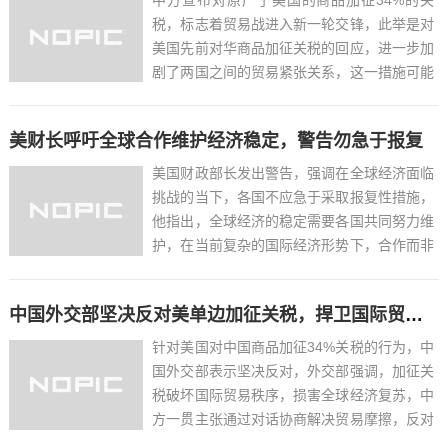
税，标志着贸易战进入新一轮交锋，此举是对
美国先前对华商品加征关税的回应，进一步加
剧了两国之间的贸易紧张关系，这一措施可能
会对双方经济产生影响，同时也可能对全球贸
易格局带来变化，当前，双方的贸易争端仍在
美财长呼吁全球合作维护经济稳定，警告勿急于报复
持续，未来走向仍不明朗。...
美国财政部长发出警告，强调在全球经济面临
挑战的当下，各国不应急于采取报复性措施，
他指出，全球经济的稳定需要各国共同努力维
护，在当前复杂的国际经济形势下，合作而非
对抗才是解决问题的关键，各国应通过对话和
协商，共同应对全球经济挑战，以实现可持续
中国外交部坚决反对美单边加征关税，捍卫国际贸易秩序
发展，美财长呼吁各方保持克制，避免采取损
害全球经济稳定的行动...
针对美国对中国商品加征34%关税的行为，中
国外交部表示坚决反对，外交部强调，加征关
税破坏国际贸易秩序，损害全球经济复苏，中
方一贯主张通过对话协商解决贸易摩擦，反对
单边主义和保护主义，中国将采取必要措施维