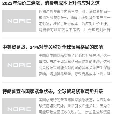
2023年油价三连涨，消费者成本上升与应对之道
影响出口和进口，进而对就业和经济增长产生
负面影响，政治上的不确...
近期油价迎来年内第三次上涨，消费者加满一
箱油将多花费9元，油价上涨对消费者产生一
定影响，增加了出行成本，为应对油价上涨，
消费者可以采取以下策略：1. 合理规划出行
路线，减少不必要的长途驾驶；2. 提高车辆
燃油效率，如定期保养、避免急加速急刹车
中美贸易战，34%对等关税对全球贸易格局的影响
等；3. 考虑使用公共交通工具或拼车出行，
减少私家车使用；...
美国对中国商品实施了34%的对等关税，这一
举措标志着全球贸易格局面临新的挑战，这种
高关税政策可能会对两国的贸易关系产生深远
影响，增加贸易壁垒，导致商品成本上升，进
而影响到全球供应链和市场，此举也可能引发
贸易战，进一步加剧全球经济的不确定性，各
特朗普宣布国家紧急状态，全球贸易紧张局势升级
国需要密切关注这一政策变化，评估其对本国
经济和全球贸易的潜...
美国总统特朗普宣布国家紧急状态，以应对全
球贸易紧张局势，此举引发广泛关注，因为它
可能导致全面征收关税，进一步加剧全球贸易