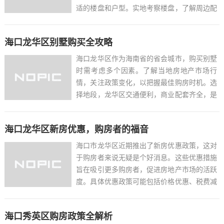
适的楼盘和户型。实地考察楼盘，了解周边配
套设施和交通状况。与开发商或中介沟通，了
解购房政策、贷款条件等。签订购房合同时，
海口龙华区别墅购买全攻略
仔细阅读条款，明确双方责任。办理贷款手
续，提交相关材料，等待...
海口龙华区作为海南省的省会城市，购买别墅
时需考虑多个因素。了解当地房地产市场行
情，关注政策变化，以把握最佳购房时机。选
择地段，龙华区交通便利，商业配套齐全，是
理想的居住区域。考虑别墅的建筑风格、户型
设计、绿化率等，以满足个人喜好和居住需
海口龙华区新房优惠，购房者的福音
求。关注物业管理水平，优质的物业服务能提
升居住体验。合理预算，根...
海口市龙华区近期推出了新房优惠政策，这对
于购房者来说无疑是个好消息。这些优惠措施
旨在吸引更多购房者，促进房地产市场的活跃
度。具体优惠政策可能包括价格优惠、税费减
免、贷款利率优惠等，以减轻购房者的经济负
担。这一政策的实施，不仅有助于刺激消费，
海口秀英区购房政策全解析
还能推动当地经济的发展。对于有意在海口龙