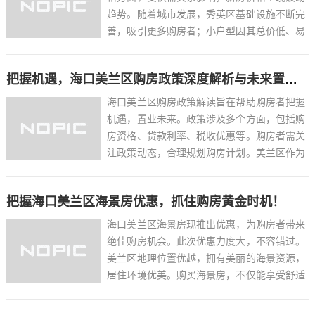
趋势。随着城市发展，秀英区基础设施不断完
善，吸引更多购房者；小户型因其总价低、易
出租等优势，受到年轻购房者和投资者青睐。
但同时，市场竞争激烈，部分开发商为吸引客
把握机遇，海口美兰区购房政策深度解析与未来置业指南
户，推出优惠政策，导致价格有所下降。总体
来看，秀英区小户型新...
海口美兰区购房政策解读旨在帮助购房者把握
机遇，置业未来。政策涉及多个方面，包括购
房资格、贷款利率、税收优惠等。购房者需关
注政策动态，合理规划购房计划。美兰区作为
海口市的重要区域，发展潜力巨大，购房者应
充分考虑区域优势，选择合适的房产项目。了
把握海口美兰区海景房优惠，抓住购房黄金时机！
解美兰区购房政策，把握市场机遇，是实现置
业梦想的关键。...
海口美兰区海景房现推出优惠，为购房者带来
绝佳购房机会。此次优惠力度大，不容错过。
美兰区地理位置优越，拥有美丽的海景资源，
居住环境优美。购买海景房，不仅能享受舒适
的居住体验，还有较高的投资价值。优惠期
间，购房者可享受到更多实惠，降低购房成