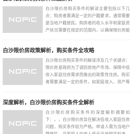
地规定的标准...
白沙限价房购买条件的解读主要包括以下几
点：购房者需满足一定的户籍要求，通常需要
是当地户籍居民。购房者的收入水平和家庭资
产状况需要在规定的范围内，以确保限价房能
够满足中低收入家庭的住房需求。购房者可能
需要提供无房或住房面积低于当地规定标准的
白沙限价房政策解析，购买条件全攻略
证明。购买限价房的流程通常包括申请、审
核、摇号或抽签等环节。购...
白沙限价房购买条件的解读涉及几个关键点：
限价房是政府为了调控房地产市场、保障中低
收入家庭住房需求而推出的政策性住房。购买
者需要满足一定的条件，如家庭收入、资产等
限制，以确保资源的合理分配。购买者需为当
地户籍居民，且在一定时间内无房产交易记
深度解析，白沙限价房购买条件全解析
录，以避免投机行为。购买限价房后，购房者
需遵守一定的限制条件，...
白沙限价房购买条件的深度解析摘要如
下：，，白沙限价房旨在解决低收入家庭住房
问题，购买条件较为严格。申请人需为当地户
籍居民，且家庭人均收入低于当地规定标准。