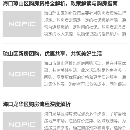
海口琼山区购房资格全解析，政策解读与购房指南
本。对于有意在海口置业的人士来说，这是一
次难得的机会。建议有购房...
海口琼山区购房政策主要针对购房者资格进行
规定。购房者需满足一定的社保缴纳年限，通
常为连续缴纳一定时间的社保。购房者需具备
稳定的收入来源，以确保贷款的偿还能力。购
房者还需满足一定的信用记录要求，以评估其
信用风险。政策还规定，购房者需提供有效的
琼山区新房团购，优惠共享，共筑美好生活
身份证明和居住证明。购房指南方面，建议购
房者提前了解当地房地...
海口市琼山区推出新房团购活动，旨在共享优
惠，共创美好生活。此次活动鼓励购房者参与
团购，享受更优惠的价格和更优质的服务。通
过集体购买，购房者可以节省成本，同时促进
房地产市场的健康发展。琼山区希望通过这一
活动，吸引更多购房者，提升区域形象，推动
海口龙华区购房流程深度解析
经济发展。购房者可以抓住这一机会，以更优
惠的价格购买新房，实...
海口龙华区购房流程涉及多个步骤：了解当地
房地产市场，包括房价走势、区域规划等，为
选房提供参考。确定购房预算和需求，选择合