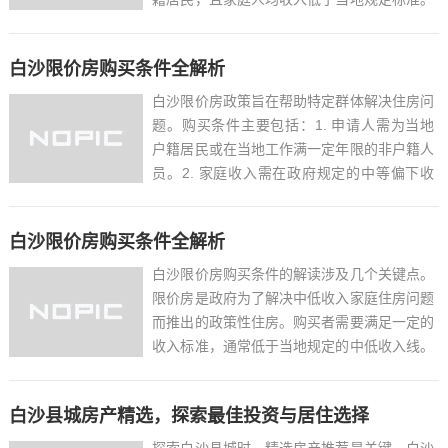
申请人及家庭成员名下无房产或人均住房面积
低于规定标准。申请人需满足一定的社保缴纳
白沙限价房购买条件全解析
年限要求。申请人需承诺在一定年限内不得转
让限价房。这些条件旨在确保...
白沙限价房政策旨在帮助特定群体解决住房问
题。购买条件主要包括：1. 申请人需为当地
户籍居民或在当地工作满一定年限的非户籍人
员。2. 家庭收入需在政府规定的中等偏下收
入线以下，以确保政策惠及中低收入群体。3.
申请人及家庭成员名下无住房或住房面积低于
白沙限价房购买条件全解析
规定标准，以满足基本居住需求。4. 申请人
需承诺在一...
白沙限价房购买条件的解读涉及几个关键点。
限价房是政府为了解决中低收入家庭住房问题
而推出的政策性住房。购买者需要满足一定的
收入标准，通常低于当地规定的中低收入线。
购买者需为当地户籍居民或在当地稳定就业一
定年限的非户籍居民。购买者需无房或住房面
白沙县城房产精选，探索最佳投资与居住选择
积低于当地规定的标准。购买者需承诺在一定
年限内不得转让限价房...
探索白沙县城时，精选房产推荐是关键。白沙