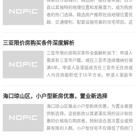
县以其独特的地理位置和发展潜力，成为购房
者的热门选择。精选房产推荐包括地理位置优
越、交通便利、配套设施完善的住宅项目。这
些房产不仅适合自住，也具有较高的投资价
值。在白沙县购房，可以享受到优美的自然环
三亚限价房购买条件深度解析
境、丰富的文化资源和便利的生活配套。精选
房产推荐将帮助您在白沙...
三亚市限价房购买条件全面解析如下：申请人
需具有三亚市户籍，或在三亚市连续缴纳社保
满5年。申请人及家庭成员在三亚市无住房或
人均住房面积低于15平方米。申请人家庭年
收入需低于三亚市规定的标准。申请人需承诺
购买限价房后5年内不得转让。满足以上条件
海口琼山区，小户型新房优惠，置业新选择
的市民可申请购买三亚市限价房，享受政府提
供的住房保障政策。...
海口琼山区推出小户型新房优惠，为置业者提
供新选择。这些新房以其紧凑实用的设计和优
惠的价格吸引购房者，特别适合首次置业或预
算有限的人群。小户型住宅不仅降低了购房门
槛，还便于管理和维护，是现代都市生活的理