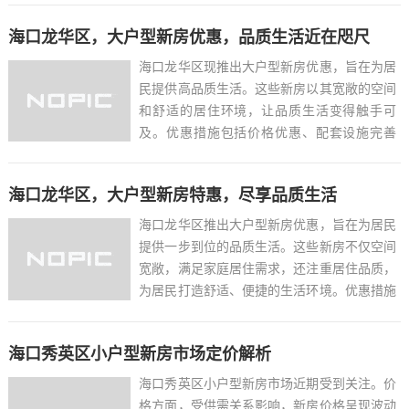
想选择。琼山区的这一举措，旨在满足不同购
海口龙华区，大户型新房优惠，品质生活近在咫尺
房者的需求，推动当地房地产市场的多元化发
展。...
海口龙华区现推出大户型新房优惠，旨在为居
民提供高品质生活。这些新房以其宽敞的空间
和舒适的居住环境，让品质生活变得触手可
及。优惠措施包括价格优惠、配套设施完善
等，以满足不同家庭的需求。购房者可以享受
到高性价比的住宅，同时享受到龙华区的便利
海口龙华区，大户型新房特惠，尽享品质生活
交通和丰富的生活设施。这一优惠项目不仅提
升了居住体验，也为当地房...
海口龙华区推出大户型新房优惠，旨在为居民
提供一步到位的品质生活。这些新房不仅空间
宽敞，满足家庭居住需求，还注重居住品质，
为居民打造舒适、便捷的生活环境。优惠措施
包括价格优惠、购房补贴等，降低购房成本，
让更多人能够享受到高品质的居住体验。龙华
海口秀英区小户型新房市场定价解析
区的配套设施完善，交通便利，教育资源丰
富，为居民提供全方位的...
海口秀英区小户型新房市场近期受到关注。价
格方面，受供需关系影响，新房价格呈现波动